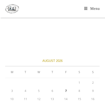
Menu
Szervezetek
AUGUST 2026
M
T
W
T
F
S
S
1
2
3
4
5
6
7
8
9
10
11
12
13
14
15
16