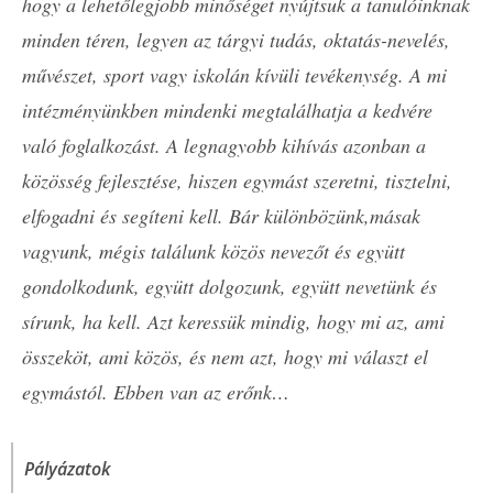
hogy a lehetőlegjobb minőséget nyújtsuk a tanulóinknak
minden téren, legyen az tárgyi tudás, oktatás-nevelés,
művészet, sport vagy iskolán kívüli tevékenység. A mi
intézményünkben mindenki megtalálhatja a kedvére
való foglalkozást. A legnagyobb kihívás azonban a
közösség fejlesztése, hiszen egymást szeretni, tisztelni,
elfogadni és segíteni kell. Bár különbözünk,másak
vagyunk, mégis találunk közös nevezőt és együtt
gondolkodunk, együtt dolgozunk, együtt nevetünk és
sírunk, ha kell. Azt keressük mindig, hogy mi az, ami
összeköt, ami közös, és nem azt, hogy mi választ el
egymástól. Ebben van az erőnk…
Pályázatok