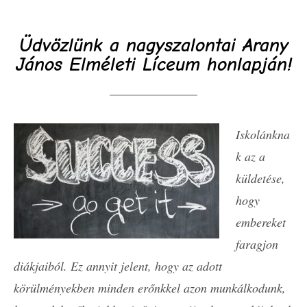
Üdvözlünk a nagyszalontai Arany
János Elméleti Líceum honlapján!
Iskolánkna
k az a
küldetése,
hogy
embereket
faragjon
diákjaiból. Ez annyit jelent, hogy az adott
körülményekben minden erőnkkel azon munkálkodunk,