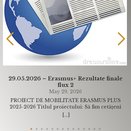
29.05.2026 – Erasmus+ Rezultate finale
flux 2
May 29, 2026
PROIECT DE MOBILITATE ERASMUS PLUS
2025-2026 Titlul proiectului: Să fim cetățeni
europeni competitivi pe piața muncii!
[...]
Beneficiar: Liceul Teoretic „Arany János” Mai
departe… Tovább… In data de