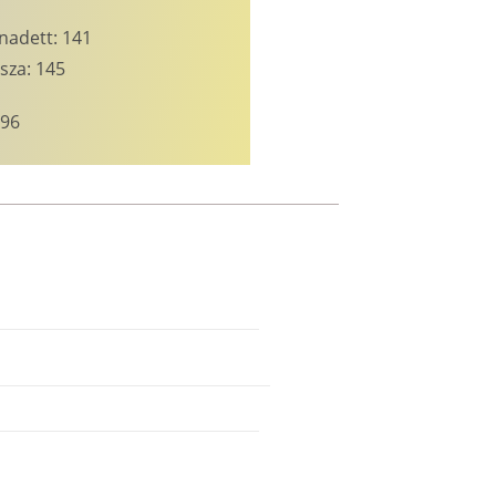
nadett: 141
sza: 145
296