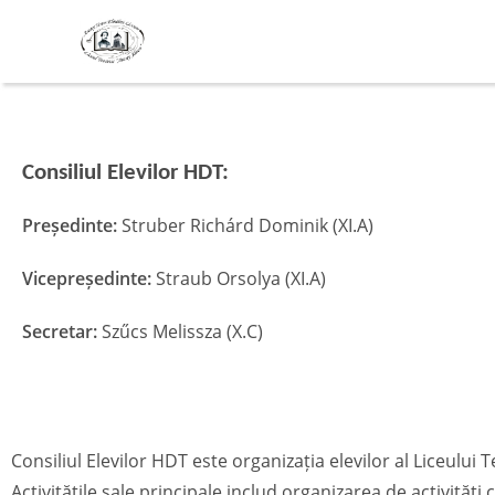
Consiliul elevilor HDT
Consiliul Elevilor HDT:
Președinte:
Struber Richárd Dominik (XI.A)
Vicepreședinte:
Straub Orsolya (XI.A)
Secretar:
Szűcs Melissza (X.C)
Consiliul Elevilor HDT este organizația elevilor al Liceului 
Activitățile sale principale includ organizarea de activități 