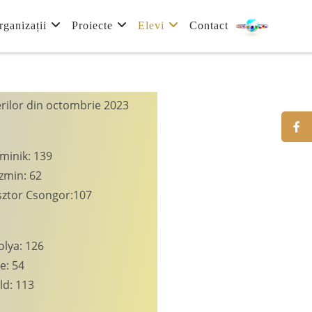
rganizații
Proiecte
Elevi
Contact
erilor din octombrie 2023
minik: 139
zmin: 62
ztor Csongor:107
olya: 126
e: 54
ld: 113