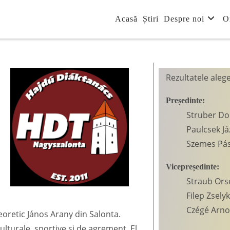
Acasă
Știri
Despre noi
O
Rezultatele aleg
Președinte:
Struber Do
Paulcsek Já
Szemes Pás
Vicepreședinte:
Straub Ors
Filep Zselyk
Czégé Arno
Teoretic János Arany din Salonta.
culturale, sportive și de agrement. El