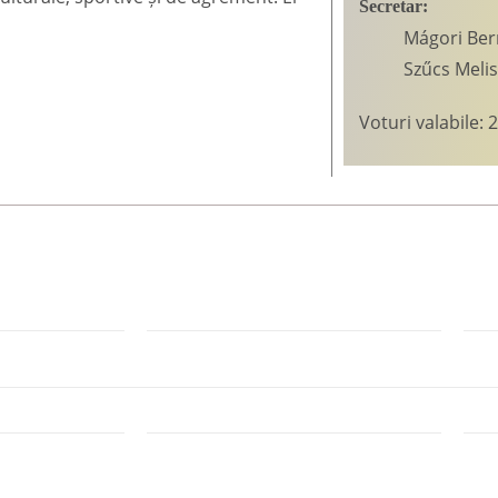
Secretar:
Mágori Ber
Szűcs Melis
Voturi valabile: 